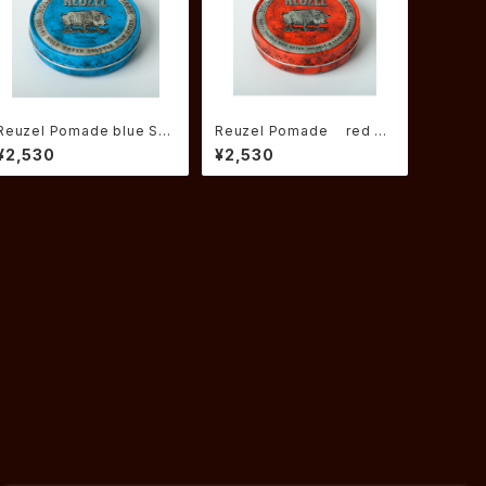
Reuzel Pomade blue Str
Reuzel Pomade red ル
ong Hold ルーゾーポマー
ーゾー ポマード
¥2,530
¥2,530
ド ストロングホールド 。